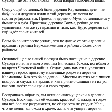
Суводь, где была остановка, чтобы набрать ключевой воды.
Следующей остановкой была деревня Кармановы, дети, чьи
бабушки и дедушки жили в той деревне, не могли не
сфотографироваться. Проехали деревню Мулы остановились у
бывшего клуба. Проезжая, деревню Вохма, ребята долго
удивлялись, как же тут красиво и тихо, как- будто деревня всё
ещё ждёт своих жителей.
Всем было интересно узнать, что не далеко от этой деревни
проходит граница Верхошижемского района с Советским
районом.
Основной целью нашей поездки было посещение в деревне
Суводи могилы нашего земляка Вячеслава Ускова, погибшего
во время Чеченской войны. Отдать дань памяти и уважения
нашему герою, простому мальчишке родом из деревни
Кармановы. Как это было давно… Многим из этих мальчишек
вскорости служить в армии, и как приятно слышать из их уст
как они любят свой край и свою страну.
Возвращаясь обратно, мы остановились у церкви в деревне
Суводи. Восхищались её мощью, красотой. С каждым годом
она всё больше разрушается, но её красота не уходит. Жаль,
что не звенят колокола в храме, жаль, что увядает деревня.