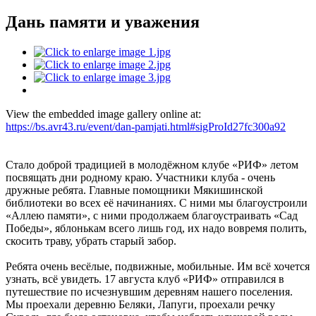
Дань памяти и уважения
View the embedded image gallery online at:
https://bs.avr43.ru/event/dan-pamjati.html#sigProId27fc300a92
Стало доброй традицией в молодёжном клубе «РИФ» летом
посвящать дни родному краю. Участники клуба - очень
дружные ребята. Главные помощники Мякишинской
библиотеки во всех её начинаниях. С ними мы благоустроили
«Аллею памяти», с ними продолжаем благоустраивать «Сад
Победы», яблонькам всего лишь год, их надо вовремя полить,
скосить траву, убрать старый забор.
Ребята очень весёлые, подвижные, мобильные. Им всё хочется
узнать, всё увидеть. 17 августа клуб «РИФ» отправился в
путешествие по исчезнувшим деревням нашего поселения.
Мы проехали деревню Беляки, Лапуги, проехали речку