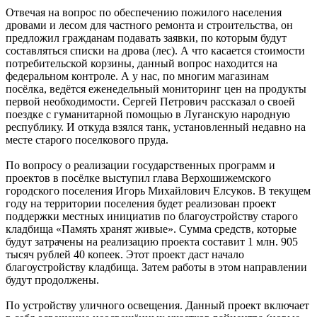
Отвечая на вопрос по обеспечению пожилого населения
дровами и лесом для частного ремонта и строительства, он
предложил гражданам подавать заявки, по которым будут
составляться списки на дрова (лес). А что касается стоимости
потребительской корзины, данный вопрос находится на
федеральном контроле. А у нас, по многим магазинам
посёлка, ведётся еженедельный мониторинг цен на продукты
первой необходимости. Сергей Петрович рассказал о своей
поездке с гуманитарной помощью в Луганскую народную
республику. И откуда взялся танк, установленный недавно на
месте старого поселкового пруда.
По вопросу о реализации государственных программ и
проектов в посёлке выступил глава Верхошижемского
городского поселения Игорь Михайлович Елсуков. В текущем
году на территории поселения будет реализован проект
поддержки местных инициатив по благоустройству старого
кладбища «Память хранят живые». Сумма средств, которые
будут затрачены на реализацию проекта составит 1 млн. 905
тысяч рублей 40 копеек. Этот проект даст начало
благоустройству кладбища. Затем работы в этом направлении
будут продолжены.
По устройству уличного освещения. Данный проект включает