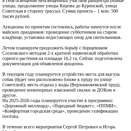
в себя освещение неосвещённых участков райцентра (новые
улицы, продолжение улицы Кирова до Куренской, улица
Советская в сторону трассы). Сумма проекта – 1 млн. 500
тысяч рублей.
Аукционы по проектам состоялись, работы начнутся после
майских праздников: проведение субботников на старом
кладбище, установка недостающих опор для светильников.
Летом планируем продолжить борьбу с борщевиком
Сосновского методом 2-х кратной химической обработки
сорного растения на площади 16,2 га. Сейчас подготовлена
документация для объявления аукциона.
В текущем году планируется устройство места для выгула
собак (будет оно расположено ближе к пруду по улице
Советской), места отдыха у воды (Верхошижемский пруд),
проведение инженерных изысканий свалки за ДОКом и
другое.
На 2025-2026 годы планируется участие в программах:
«Дорожный миллиард», «Народный бюджет», «ППМИ»,
«Комфортная городская среда», проведение газификации
посёлка.
В течение всего мероприятия Сергей Петрович и Игорь