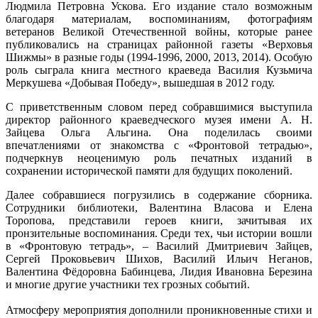
Людмила Петровна Ускова. Его издание стало возможным
благодаря материалам, воспоминаниям, фотографиям
ветеранов Великой Отечественной войны, которые ранее
публиковались на страницах районной газеты «Верховья
Шижмы» в разные годы (1994-1996, 2000, 2013, 2014). Особую
роль сыграла книга местного краеведа Василия Кузьмича
Меркушева «Добывая Победу», вышедшая в 2012 году.
С приветственным словом перед собравшимися выступила
директор районного краеведческого музея имени А. Н.
Зайцева Ольга Альгина. Она поделилась своими
впечатлениями от знакомства с «Фронтовой тетрадью»,
подчеркнув неоценимую роль печатных изданий в
сохранении исторической памяти для будущих поколений.
Далее собравшиеся погрузились в содержание сборника.
Сотрудники библиотеки, Валентина Власова и Елена
Торопова, представили героев книги, зачитывая их
пронзительные воспоминания. Среди тех, чьи истории вошли
в «Фронтовую тетрадь», – Василий Дмитриевич Зайцев,
Сергей Проковьевич Шихов, Василий Ильич Неганов,
Валентина Фёдоровна Бабинцева, Лидия Ивановна Березина
и многие другие участники тех грозных событий.
Атмосферу мероприятия дополнили проникновенные стихи и