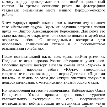
какому народу принадлежит тот или иной национальный
костюм. На третьей остановке ребята по фотографиям
угадывали знаменитые места нашего Верхошижемского
района.
Затем маршрут привёл школьников к знаменитому в нашем
селе «Витькину пруду». Здесь их радушно встретил хозяин
пруда — Виктор Александрович Коряковцев. Для ребят это
стало настоящим открытием: они словно попали в музей под
открытым небом. С неподдельным восторгом дети
любовались грациозными гусями и с любопытством
разглядывали голубятню.
После познавательной паузы всех ждала весёлая разминка.
Подвижные игры народов России объединили участников.
Особенно бурный восторг вызвала южная игра «Удочка» и
башкирская народная забава «Юрта». Завершились
спортивные состязания народной игрой Дагестана «Подними
платок». В память об этом дне каждый участник получил в
подарок календарик с живописными видами родного села.
Но приключения на этом не закончились. Библиотекарь Ольга
Геннадьевна Ускова провела для юных туристов
увлекательную экскурсию по селу. Вооружившись
путеводителем, ребята прошли по старинным улицам, узнав