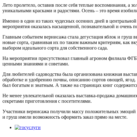
Лето пролетело, оставив после себя теплые воспоминания, а з
уникальными красками и радостями. Осень – это время изобили
Именно в один из таких чудесных осенних дней в центрально
мероприятия оказалась насыщенной, познавательной и очень п
Главным событием вернисажа стала дегустация яблок и груш 
новые сорта, сравнивая их по таким важным критериям, как вку
выбором идеального сорта для собственного сада.
На мероприятии присутствовал главный агроном филиала ФГБУ 
ценными знаниями и советами.
Для любителей садоводства была организована книжная выстав
обработке и удобрению почвы, описанию сортов овощей, ягод.
был богатым и знатным. А также на страницах книг содержитс
Не менее увлекательной оказалась выставка-продажа домашних 
секретами приготовления с посетителями.
Участники вернисажа получили массу положительных эмоций и
и груш имели возможность оформить заказ прямо на месте.