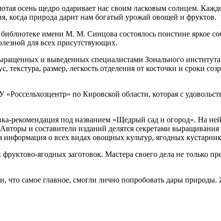
олотая осень щедро одаривает нас своим ласковым солнцем. Кажд
я, когда природа дарит нам богатый урожай овощей и фруктов.
й библиотеке имени М. М. Синцова состоялось поистине яркое с
олезной для всех присутствующих.
выращенных и выведенных специалистами Зонального института
с, текстура, размер, легкость отделения от косточки и сроки со
«Россельхозцентр» по Кировской области, которая с удовольст
ка-рекомендация под названием «Щедрый сад и огород». На ней
 Авторы и составители изданий делятся секретами выращивания 
я информация о всех видах овощных культур, ягодных кустарник
фруктово-ягодных заготовок. Мастера своего дела не только пр
, что самое главное, смогли лично попробовать дары природы