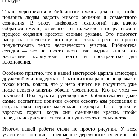
фактуре.
Такие мероприятия в библиотеке нужны для того, чтобы
подарить людям радость живого общения и совместного
созидания. В эпоху цифровых технологий так важно
собраться вместе, отвлечься от гаджетов и погрузиться в
процесс создания красоты своими руками. Это помогает
раскрыть творческий потенциал, снять стресс и просто
почувствовать тепло человеческого участия. Библиотека
сегодня — это не просто место, где выдают книги, это
настоящий культурный центр и пространство для
вдохновения.
Особенно приятно, что в нашей мастерской царила атмосфера
дружелюбия и поддержки. Те, кто никогда раньше не держал в
руках кисть, боялся, что у него ничего не получится, уже
после первого занятия обрели уверенность. Кто не умел —
научился! Под чутким руководством библиотекарей даже
самые неопытные новички смогли освоить азы рисования и
создать свои первые маленькие шедевры. Глаза детей и
взрослых горели, когда они смешивали краски, чтобы
передать искристость снега или пушистость еловых веток.
Итогом нашей работы стали не просто рисунки. У всех
участников остались прекрасные деревянные сувениры об