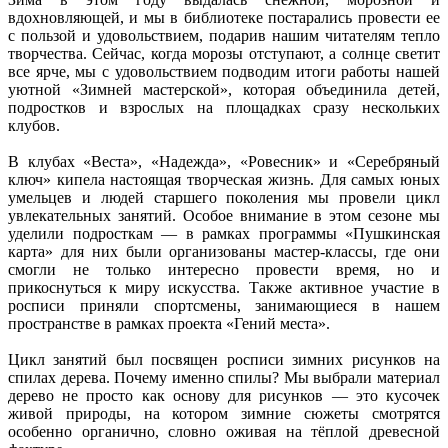
вдохновляющей, и мы в библиотеке постарались провести ее
с пользой и удовольствием, подарив нашим читателям тепло
творчества. Сейчас, когда морозы отступают, а солнце светит
все ярче, мы с удовольствием подводим итоги работы нашей
уютной «Зимней мастерской», которая объединила детей,
подростков и взрослых на площадках сразу нескольких
клубов.
В клубах «Веста», «Надежда», «Ровесник» и «Серебряный
ключ» кипела настоящая творческая жизнь. Для самых юных
умельцев и людей старшего поколения мы провели цикл
увлекательных занятий. Особое внимание в этом сезоне мы
уделили подросткам — в рамках программы «Пушкинская
карта» для них были организованы мастер-классы, где они
смогли не только интересно провести время, но и
прикоснуться к миру искусства. Также активное участие в
росписи приняли спортсмены, занимающиеся в нашем
пространстве в рамках проекта «Гений места».
Цикл занятий был посвящен росписи зимних рисунков на
спилах дерева. Почему именно спилы? Мы выбрали материал
дерево не просто как основу для рисунков — это кусочек
живой природы, на котором зимние сюжеты смотрятся
особенно органично, словно оживая на тёплой древесной