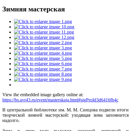
Зимняя мастерская
View the embedded image gallery online at:
https://bs.avr43.ru/event/masterskaja.html#sigProId3d6416fb4c
В центральной библиотеке им. М. М. Синцова подвели итоги
творческой зимней мастерской: уходящая зима запомнится
надолго.
Зима в этом году выдалась снежной, морозной и