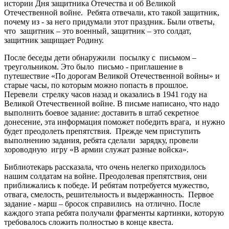
истории Дня защитника Отечества и об Великой
Отечественной войне. Ребята отвечали, кто такой защитник,
почему из - за него придумали этот праздник. Были ответы,
что защитник – это военный, защитник – это солдат,
защитник защищает Родину.
После беседы дети обнаружили посылку с письмом –
треугольником. Это было письмо - приглашение в
путешествие «По дорогам Великой Отечественной войны» и
старые часы, по которым можно попасть в прошлое.
Перевели стрелку часов назад и оказались в 1941 году на
Великой Отечественной войне. В письме написано, что надо
выполнить боевое задание: доставить в штаб секретное
донесение, эта информация поможет победить врага, и нужно
будет преодолеть препятствия. Прежде чем приступить
выполнению задания, ребята сделали зарядку, провели
хороводную игру «В армии служат разные войска».
Библиотекарь рассказала, что очень нелегко приходилось
нашим солдатам на войне. Преодолевая препятствия, они
приближались к победе. И ребятам потребуется мужество,
отвага, смелость, решительность и выдержанность. Первое
задание - марш – бросок справились на отлично. После
каждого этапа ребята получали фрагменты картинки, которую
требовалось сложить полностью в конце квеста.