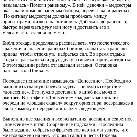
называлась «Помоги раненому». В ней девочки – медсестры
оказывали помощь раненым бойцам, перевязывали раненых.
По сигналу медсестры должны пробежать между
ориентирами, низко наклонившись. Добежать до раненого,
быстро перевязать руку или ногу и доставить его в
медсанчасть в условное место.
Библиотекарь продолжала рассказывать, что после тяжелого
сражения и спасения раненых бойцов, солдаты устраивали
привал, чтобы отдохнуть, набраться сил. Во время отдыха
солдаты рассказывали друг другу разные истории, анекдоты.
В этом задании ребята отгадывали загадки. Остановка
называлась «Привал».
Последнее испытание называлось «Донесение». Необходимо
выполнить главную боевую задачу – передать секретное
«донесение». Его нужно доставить в штаб как можно
быстрее. В эстафете «Донесение» каждый участник по
очереди на «лошади скакал» вокруг ориентира, возвращаясь в
свою команду и передавая эстафету следующему.
Выполнив все задания и все испытания, доставили секретное
«донесение» в штаб. Собрали все подсказки. Последним
было задание собрать из фрагментов картину и узнать, что
же изображено на ней. Это был салют в честь Победы.