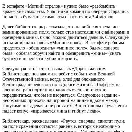
В эстафете «Меткий стрелок» нужно было «разбомбить»
вражеские самолеты. Участники команд по очереди старались
попасть в бумажные самолеты с расстояния 3-4 метров.
Далее библиотекарь рассказала, что на войне встречались
заминированные поля, только став настоящими снайперами и
обезвредив мины, было можно двигаться дальше. Следующее
испытание называлось «Минное поле». В эстафете ребятам
предстояло «обезвредить» «минное поле». Задача саперов
была - оббегая обручи найти и обезвредить «мины» (снять
бумагу) и перенести кубик в корзину.
Следующая эстафета называлась «Дорога жизни».
Библиотекарь познакомила ребят с событиями Великой
Отечественной войны, когда хлеб для блокадного
Ленинграда перевозили по «Дороге жизни». Шоферам на
военном транспорте приходилось очень осторожно
передвигаться, чтобы не взорваться. Следующее задание -
необходимо проехать на игровой машинке вдвоем между
конусами не задевая и не роняя их. В противном случае, если
падает конус, «взрывается мина и гибнут люди».
Библиотекарь рассказывала: «Рвутся, снаряды, свистят пули,
на поле сражения остаются раненые, которых необходимо
перевязать и доставить в медсанчасть. Следующая эстафета