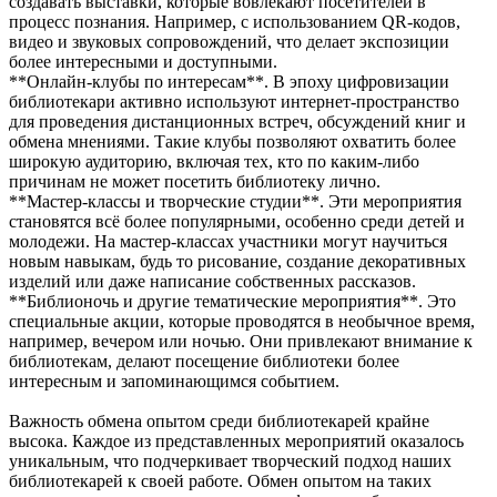
создавать выставки, которые вовлекают посетителей в
процесс познания. Например, с использованием QR-кодов,
видео и звуковых сопровождений, что делает экспозиции
более интересными и доступными.
**Онлайн-клубы по интересам**. В эпоху цифровизации
библиотекари активно используют интернет-пространство
для проведения дистанционных встреч, обсуждений книг и
обмена мнениями. Такие клубы позволяют охватить более
широкую аудиторию, включая тех, кто по каким-либо
причинам не может посетить библиотеку лично.
**Мастер-классы и творческие студии**. Эти мероприятия
становятся всё более популярными, особенно среди детей и
молодежи. На мастер-классах участники могут научиться
новым навыкам, будь то рисование, создание декоративных
изделий или даже написание собственных рассказов.
**Библионочь и другие тематические мероприятия**. Это
специальные акции, которые проводятся в необычное время,
например, вечером или ночью. Они привлекают внимание к
библиотекам, делают посещение библиотеки более
интересным и запоминающимся событием.
Важность обмена опытом среди библиотекарей крайне
высока. Каждое из представленных мероприятий оказалось
уникальным, что подчеркивает творческий подход наших
библиотекарей к своей работе. Обмен опытом на таких