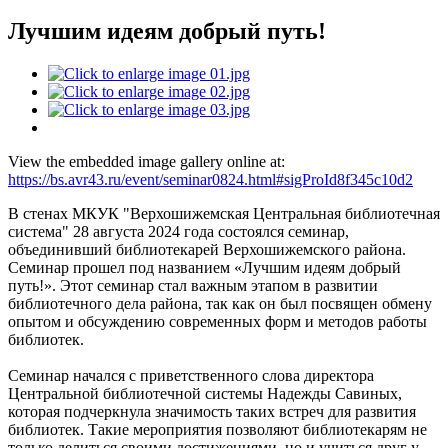
Лучшим идеям добрый путь!
View the embedded image gallery online at:
https://bs.avr43.ru/event/seminar0824.html#sigProId8f345c10d2
В стенах МКУК "Верхошижемская Центральная библиотечная
система" 28 августа 2024 года состоялся семинар,
объединивший библиотекарей Верхошижемского района.
Семинар прошел под названием «Лучшим идеям добрый
путь!». Этот семинар стал важным этапом в развитии
библиотечного дела района, так как он был посвящен обмену
опытом и обсуждению современных форм и методов работы
библиотек.
Семинар начался с приветственного слова директора
Центральной библиотечной системы Надежды Савиных,
которая подчеркнула значимость таких встреч для развития
библиотек. Такие мероприятия позволяют библиотекарям не
только делиться своими достижениями, но и учиться друг у